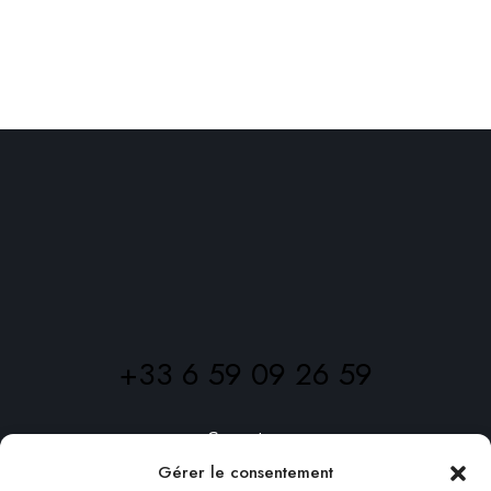
romantique !
JE VEUX RÉSERVER CHEZ VOUS
‭+33 6 59 09 26 59‬
Carpentras
Gérer le consentement