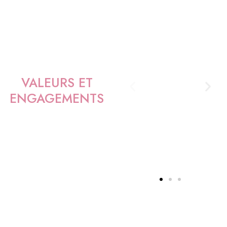
Virginie
conçoit chaque
séjour comme
une parenthèse
de bien-être,
où l'attention
aux détails et la
bienveillance
font toute la
VALEURS ET
différence. Son
ENGAGEMENTS
engagement :
offrir aux
couples un
havre de paix,
propice à la
détente et à la
reconnexion.
Cet espace
chaleureux et
raffiné permet
à chacun de se
ressourcer
pleinement
RÉSERVER
dans un cadre
harmonieux.
Réservez dès maintenant votre escapade amoureuse et