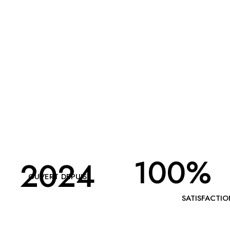
100
%
2024
EXPÉRIENCE
OUVERT DEPUIS
D'EXCEPTION
ET
SATISFACTI
BIENVEILLA